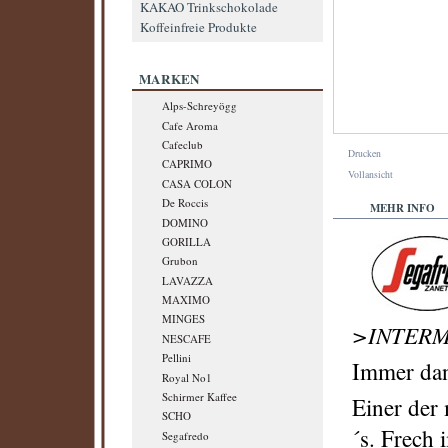
KAKAO Trinkschokolade
Koffeinfreie Produkte
MARKEN
Alps-Schreyögg
Cafe Aroma
Cafeclub
Drucken
CAPRIMO
Vollansicht
CASA COLON
De Roccis
MEHR INFO
DOMINO
GORILLA
Grubon
LAVAZZA
MAXIMO
MINGES
>INTER
NESCAFE
Pellini
Immer dan
Royal No1
Schirmer Kaffee
Einer der 
SCHO
´s. Frech
Segafredo