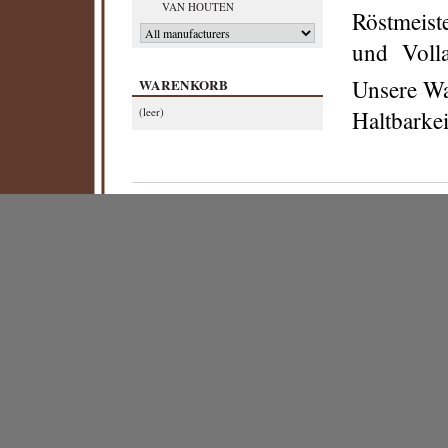
VAN HOUTEN
Röstmeiste
und Volla
Unsere War
WARENKORB
(leer)
Haltbarkei