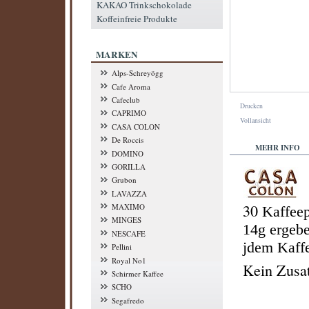
KAKAO Trinkschokolade
Koffeinfreie Produkte
MARKEN
Alps-Schreyögg
Cafe Aroma
Cafeclub
Drucken
CAPRIMO
Vollansicht
CASA COLON
De Roccis
MEHR INFO
DOMINO
GORILLA
Grubon
LAVAZZA
30
MAXIMO
Kaffeep
MINGES
14g ergebe
NESCAFE
jdem Kaffe
Pellini
Royal No1
Kein Zusat
Schirmer Kaffee
SCHO
Segafredo