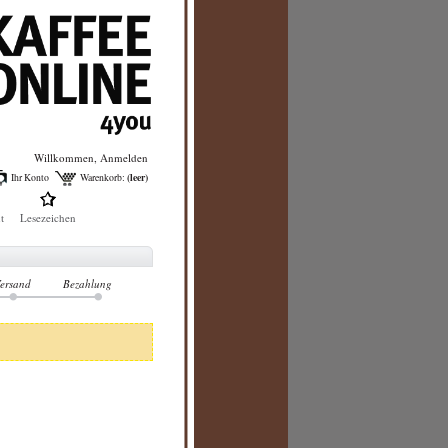
Willkommen,
Anmelden
(leer)
Ihr Konto
Warenkorb:
t
Lesezeichen
ersand
Bezahlung