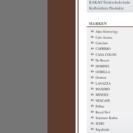
KAKAO Trinkschokolade
Koffeinfreie Produkte
MARKEN
Alps-Schreyögg
Cafe Aroma
Cafeclub
CAPRIMO
CASA COLON
De Roccis
DOMINO
GORILLA
Grubon
LAVAZZA
MAXIMO
MINGES
NESCAFE
Pellini
Royal No1
Schirmer Kaffee
SCHO
Segafredo