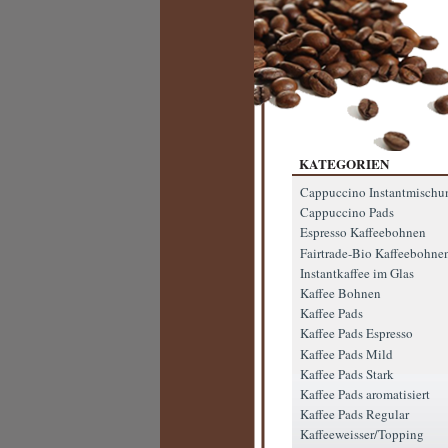
KATEGORIEN
Cappuccino Instantmischu
Cappuccino Pads
Espresso Kaffeebohnen
Fairtrade-Bio Kaffeebohne
Instantkaffee im Glas
Kaffee Bohnen
Kaffee Pads
Kaffee Pads Espresso
Kaffee Pads Mild
Kaffee Pads Stark
Kaffee Pads aromatisiert
Kaffee Pads Regular
Kaffeeweisser/Topping